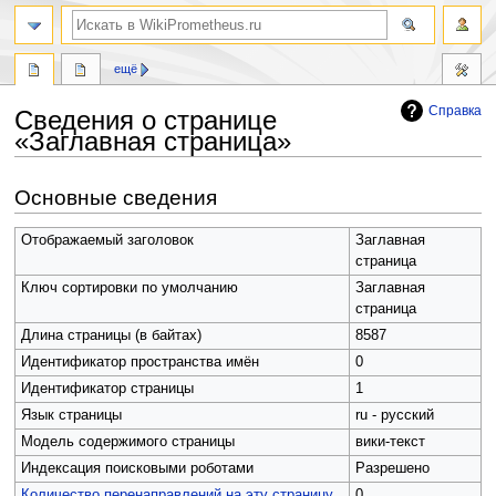
поиск
ещё
Справка
Сведения о странице
«Заглавная страница»
Перейти
Перейти
Основные сведения
к
к
навигации
поиску
Отображаемый заголовок
Заглавная
страница
Ключ сортировки по умолчанию
Заглавная
страница
Длина страницы (в байтах)
8587
Идентификатор пространства имён
0
Идентификатор страницы
1
Язык страницы
ru - русский
Модель содержимого страницы
вики-текст
Индексация поисковыми роботами
Разрешено
Количество перенаправлений на эту страницу
0