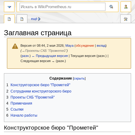
поиск
ещё
Заглавная страница
Версия от 08:44, 2 мая 2026;
Maya
(
обсуждение
|
вклад
)
(
→
Проекты СКБ "Прометей"
)
(
разн.
)
← Предыдущая версия
| Текущая версия (разн.) |
Следующая версия → (разн.)
Перейти
Перейти
Содержание
к
к
1
Конструкторское бюро "Прометей"
навигации
поиску
2
Сотрудники конструкторского бюро
3
Проекты СКБ "Прометей"
4
Примечания
5
Ссылки
6
Начало работы
Конструкторское бюро "Прометей"