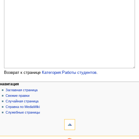
Возврат к странице
Категория:Работы студентов
.
Н
действия на странице
персональные инструменты
навигация
категория
создать
Заглавная страница
а
учётную
обсуждение
Свежие правки
в
запись
читать
Случайная страница
и
войти
просмотр
Справка по MediaWiki
г
кода
Служебные страницы
инструменты
история
а
Ссылки
ц
сюда
и
Связанные
навигация