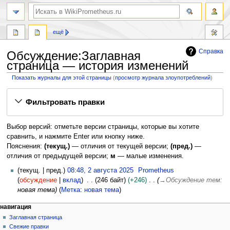
поиск
ещё
Справка
Обсуждение:Заглавная
страница — история изменений
Показать журналы для этой страницы
(
просмотр журнала злоупотреблений
)
Перейти
Перейти
Фильтровать правки
к
к
навигации
поиску
Выбор версий: отметьте версии страницы, которые вы хотите
сравнить, и нажмите Enter или кнопку ниже.
Пояснения:
(текущ.)
— отличия от текущей версии;
(пред.)
—
отличия от предыдущей версии;
м
— малые изменения.
2
текущ.
пред.
08:48, 2 августа 2025
Prometheus
а
обсуждение
вклад
246 байт
+246
→
Обсуждение тем
:
в
новая тема
Метка
:
новая тема
г
Н
действия на странице
персональные инструменты
навигация
у
заглавная
создать
Заглавная страница
а
с
учётную
обсуждение
Свежие правки
т