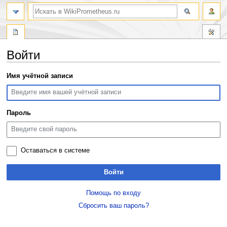
поиск
Войти
Перейти
Перейти
Имя учётной записи
к
к
навигации
поиску
Пароль
Оставаться в системе
Войти
Помощь по входу
Сбросить ваш пароль?