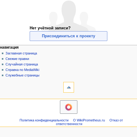
Нет учётной записи?
Присоединиться к проекту
Н
действия на странице
персональные инструменты
навигация
служебная
создать
Заглавная страница
а
страница
учётную
Свежие правки
в
запись
Случайная страница
и
войти
Справка по MediaWiki
г
Служебные страницы
инструменты
а
Версия
ц
для
и
печати
навигация
я
Заглавная
страница
Свежие
Политика конфиденциальности
О WikiPrometheus.ru
Отказ от
правки
ответственности
Случайная
страница
Справка