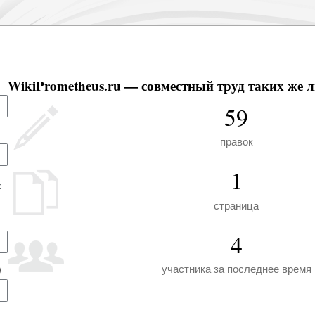
WikiPrometheus.ru — совместный труд таких же л
59
правок
1
х
страница
4
участника за последнее время
)