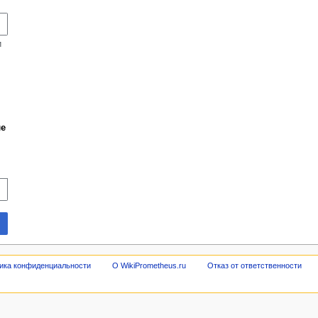
и
ле
ика конфиденциальности
О WikiPrometheus.ru
Отказ от ответственности