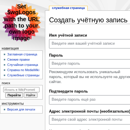
служебная страница
Создать учётную запись
Перейти
Перейти
Имя учётной записи
к
к
навигации
поиску
Н
навигация
а
Заглавная страница
Пароль
Свежие правки
в
Случайная страница
и
Справка по MediaWiki
Рекомендуем использовать уникальный
г
Служебные страницы
пароль, который вы не используете на други
а
сайтах.
поиск
ц
Подтвердите пароль
и
я
инструменты
Версия для печати
Адрес электронной почты (необязательно