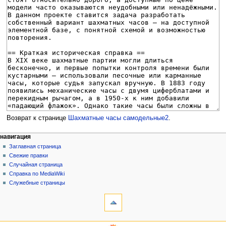
Возврат к странице
Шахматные часы самодельные2
.
Н
действия на странице
персональные инструменты
навигация
статья
создать
Заглавная страница
а
учётную
обсуждение
Свежие правки
в
запись
читать
Случайная страница
и
войти
просмотр
Справка по MediaWiki
г
кода
Служебные страницы
инструменты
история
а
Ссылки
ц
сюда
и
Связанные
навигация