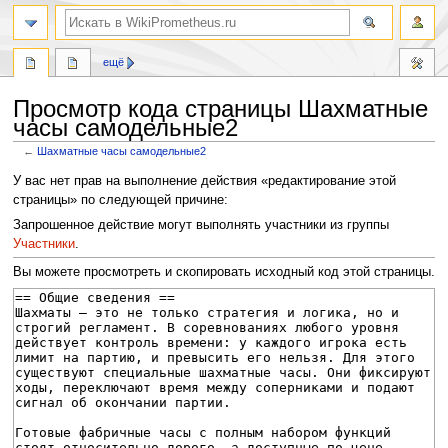
поиск
ещё
Просмотр кода страницы Шахматные
часы самодельные2
←
Шахматные часы самодельные2
Перейти
Перейти
У вас нет прав на выполнение действия «редактирование этой
к
к
страницы» по следующей причине:
навигации
поиску
Запрошенное действие могут выполнять участники из группы
Участники
.
Вы можете просмотреть и скопировать исходный код этой страницы.