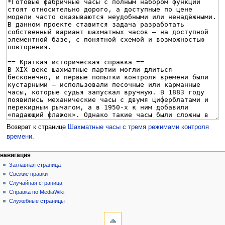
Возврат к странице
Шахматные часы с тремя режимами контроля
времени
.
Н
действия на странице
персональные инструменты
навигация
статья
создать
Заглавная страница
а
учётную
обсуждение
Свежие правки
в
запись
читать
Случайная страница
и
войти
просмотр
Справка по MediaWiki
г
кода
Служебные страницы
инструменты
история
а
Ссылки
ц