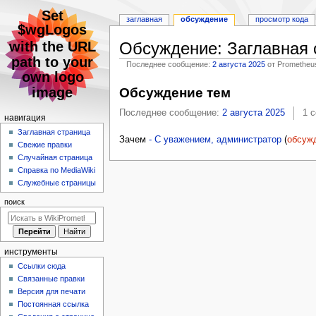
заглавная
обсуждение
просмотр кода
Обсуждение
:
Заглавная 
Последнее сообщение:
2 августа 2025
от Prometheu
Перейти
Перейти
Обсуждение тем
к
к
навигации
поиску
Последнее сообщение:
2 августа 2025
1 
Н
навигация
а
Заглавная страница
Зачем
- С уважением, администратор
(
обсуж
Свежие правки
в
Случайная страница
и
Справка по MediaWiki
г
Служебные страницы
а
поиск
ц
и
я
инструменты
Ссылки сюда
Связанные правки
Версия для печати
Постоянная ссылка