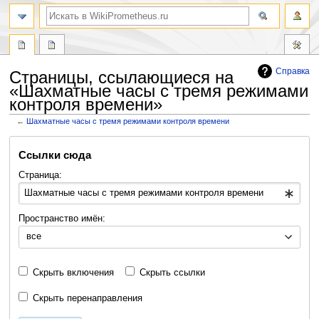
поиск
Справка
Страницы, ссылающиеся на
«Шахматные часы с тремя режимами
контроля времени»
←
Шахматные часы с тремя режимами контроля времени
Перейти
Перейти
Ссылки сюда
к
к
навигации
поиску
Страница:
Пространство имён:
все
Скрыть включения
Скрыть ссылки
Скрыть перенаправления