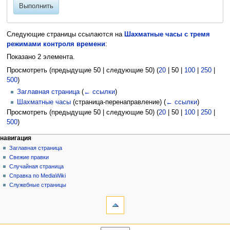
Выполнить
Следующие страницы ссылаются на
Шахматные часы с тремя
режимами контроля времени
:
Показано 2 элемента.
Просмотреть (
предыдущие 50
|
следующие 50
) (
20
|
50
|
100
|
250
|
500
)
Заглавная страница
(
← ссылки
)
Шахматные часы
(страница-перенаправление)
(
← ссылки
)
Просмотреть (
предыдущие 50
|
следующие 50
) (
20
|
50
|
100
|
250
|
500
)
Н
действия на странице
персональные инструменты
навигация
статья
создать
Заглавная страница
а
учётную
обсуждение
Свежие правки
в
запись
читать
Случайная страница
и
войти
просмотр
Справка по MediaWiki
г
кода
Служебные страницы
инструменты
история
а
Версия
ц
для
и
печати
навигация
я