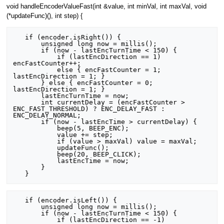
void handleEncoderValueFast(int &value, int minVal, int maxVal, void
(*updateFunc)(), int step) {
   if (encoder.isRight()) {

       unsigned long now = millis();

       if (now - lastEncTurnTime < 150) {

           if (lastEncDirection == 1) 
encFastCounter++;

           else { encFastCounter = 1; 
lastEncDirection = 1; }

       } else { encFastCounter = 0; 
lastEncDirection = 1; }

       lastEncTurnTime = now;

       int currentDelay = (encFastCounter > 
ENC_FAST_THRESHOLD) ? ENC_DELAY_FAST : 
ENC_DELAY_NORMAL;

       if (now - lastEncTime > currentDelay) {

           beep(5, BEEP_ENC);

           value += step;

           if (value > maxVal) value = maxVal;

           updateFunc();

           beep(20, BEEP_CLICK);

           lastEncTime = now;

       }

   if (encoder.isLeft()) {

       unsigned long now = millis();

       if (now - lastEncTurnTime < 150) {

           if (lastEncDirection == -1) 