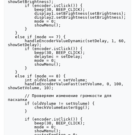
showSetBrightness);

       if (encoder.isClick()) {

           beep(30, BEEP_CLICK);

           display1.setBrightness(setBrightness);

           display2.setBrightness(setBrightness);

           mode = 0;

           showMenu();

       }

   }

   else if (mode == 7) {

       handleEncoderValueDynamic(setDelay, 1, 60, 
showSetDelay);

       if (encoder.isClick()) {

           beep(30, BEEP_CLICK);

           delaySec = setDelay;

           mode = 0;

           showMenu();

       }

   }

   else if (mode == 8) {

       int oldVolume = setVolume;

       handleEncoderValueFast(setVolume, 0, 100, 
showSetVolume, 10);

       // Проверяем изменение громкости для 
пасхалки

       if (oldVolume != setVolume) {

           checkVolumeEasterEgg();

       }

       if (encoder.isClick()) {

           beep(30, BEEP_CLICK);

           mode = 0;

           showMenu();

           easterEggStep = 0;
