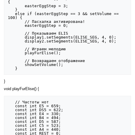
{

       easterEggStep = 3;

   }

   else if (easterEggStep == 3 && setVolume == 
100) {

       // Пасхалка активирована!

       easterEggStep = 0;

       // Показываем ELIS

       display1.setSegments(ELISE_SEG, 4, 0);

       display2.setSegments(ELISE_SEG, 4, 0);

       // Играем мелодию

       playFurElise();

       // Возвращаем отображение

       showSetVolume();

}
void playFurElise() {
   // Частоты нот

   const int E5 = 659;

   const int DS5 = 622;

   const int E4 = 330;

   const int B4 = 494;

   const int D5 = 587;

   const int C5 = 523;

   const int A4 = 440;

   const int REST = 0;
