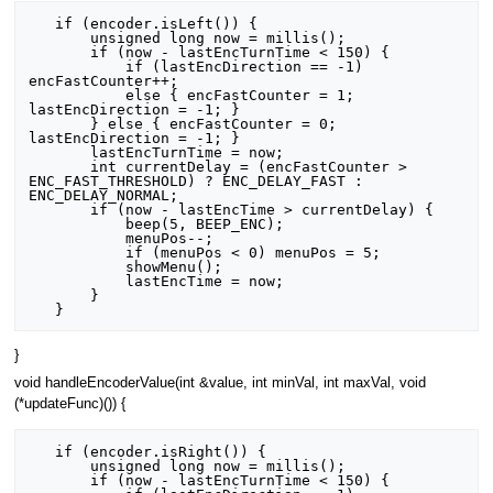
   if (encoder.isLeft()) {

       unsigned long now = millis();

       if (now - lastEncTurnTime < 150) {

           if (lastEncDirection == -1) 
encFastCounter++;

           else { encFastCounter = 1; 
lastEncDirection = -1; }

       } else { encFastCounter = 0; 
lastEncDirection = -1; }

       lastEncTurnTime = now;

       int currentDelay = (encFastCounter > 
ENC_FAST_THRESHOLD) ? ENC_DELAY_FAST : 
ENC_DELAY_NORMAL;

       if (now - lastEncTime > currentDelay) {

           beep(5, BEEP_ENC);

           menuPos--;

           if (menuPos < 0) menuPos = 5;

           showMenu();

           lastEncTime = now;

       }

}
void handleEncoderValue(int &value, int minVal, int maxVal, void
(*updateFunc)()) {
   if (encoder.isRight()) {

       unsigned long now = millis();

       if (now - lastEncTurnTime < 150) {
