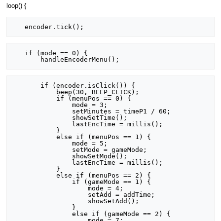
loop() {
   if (mode == 0) {

       if (encoder.isClick()) {

           beep(30, BEEP_CLICK);

           if (menuPos == 0) {

               mode = 3;

               setMinutes = timeP1 / 60;

               showSetTime();

               lastEncTime = millis();

           }

           else if (menuPos == 1) {

               mode = 5;

               setMode = gameMode;

               showSetMode();

               lastEncTime = millis();

           }

           else if (menuPos == 2) {

               if (gameMode == 1) {

                   mode = 4;

                   setAdd = addTime;

                   showSetAdd();

               }

               else if (gameMode == 2) {

                   mode = 7;
