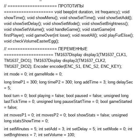
// ==================== ПРОТОТИПЫ
==================== void beep(int duration, int frequency); void
showTime(); void showMenu(); void showSetTime(); void showSetAdd();
void showSetDelay(); void showSetMode(); void showSetBrightness();
void showSetVolume(); void handleGame(); void startGame(int
firstPlayer); void gameOver(int loser); void resetAll(); void playFurElise();
void checkVolumeEasterEgg();
// ==================== ПЕРЕМЕННЫЕ
==================== TM1637Display display1(TM1637_CLK1,
TM1637_DIO1); TM1637Display display2(TM1637_CLK2,
TM1637_DIO2); Encoder encoder(ENC_S1, ENC_S2, ENC_KEY);
int mode = 0; int gameMode = 0;
long timeP1 = 300; long timeP2 = 300; long addTime = 3; long delaySec
= 5;
bool turn = 0; bool playing = false; bool paused = false; unsigned long
lastTickTime = 0; unsigned long pauseStartTime = 0; bool gameStarted
= false;
int movesP1 = 0; int movesP2 = 0; bool showStats = false; unsigned
long statsShowTime = 0;
int setMinutes = 5; int setAdd = 3; int setDelay = 5; int setMode = 0; int
setBrightness = 7; int setVolume = 100;