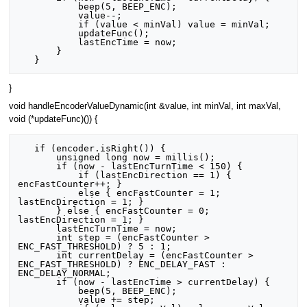
           beep(5, BEEP_ENC);

           value--;

           if (value < minVal) value = minVal;

           updateFunc();

           lastEncTime = now;

       }

}
void handleEncoderValueDynamic(int &value, int minVal, int maxVal,
void (*updateFunc)()) {
   if (encoder.isRight()) {

       unsigned long now = millis();

       if (now - lastEncTurnTime < 150) {

           if (lastEncDirection == 1) { 
encFastCounter++; } 

           else { encFastCounter = 1; 
lastEncDirection = 1; }

       } else { encFastCounter = 0; 
lastEncDirection = 1; }

       lastEncTurnTime = now;

       int step = (encFastCounter > 
ENC_FAST_THRESHOLD) ? 5 : 1;

       int currentDelay = (encFastCounter > 
ENC_FAST_THRESHOLD) ? ENC_DELAY_FAST : 
ENC_DELAY_NORMAL;

       if (now - lastEncTime > currentDelay) {

           beep(5, BEEP_ENC);

           value += step;
