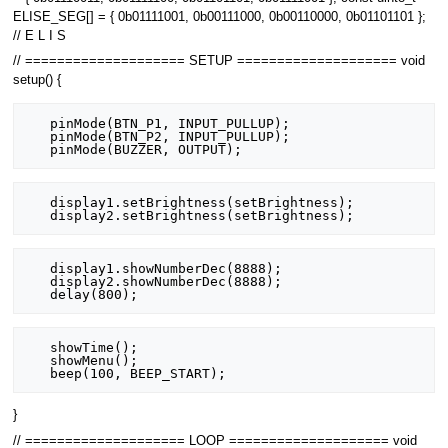
ELISE_SEG[] = { 0b01111001, 0b00111000, 0b00110000, 0b01101101 };
// E L I S
// ==================== SETUP ==================== void
setup() {
   pinMode(BTN_P1, INPUT_PULLUP);

   pinMode(BTN_P2, INPUT_PULLUP);

   display1.setBrightness(setBrightness);

   display1.showNumberDec(8888);

   display2.showNumberDec(8888);

   showTime();

   showMenu();

}
// ==================== LOOP ==================== void