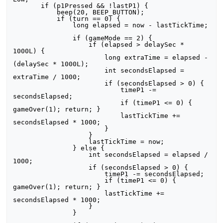
       if (p1Pressed && !lastP1) {

           beep(20, BEEP_BUTTON);

           if (turn == 0) {

               long elapsed = now - lastTickTime;

               if (gameMode == 2) {

                   if (elapsed > delaySec * 
1000L) {

                       long extraTime = elapsed - 
(delaySec * 1000L);

                       int secondsElapsed = 
extraTime / 1000;

                       if (secondsElapsed > 0) {

                           timeP1 -= 
secondsElapsed;

                           if (timeP1 <= 0) { 
gameOver(1); return; }

                           lastTickTime += 
secondsElapsed * 1000;

                       }

                   }

                   lastTickTime = now;

               } else {

                   int secondsElapsed = elapsed / 
1000;

                   if (secondsElapsed > 0) {

                       timeP1 -= secondsElapsed;

                       if (timeP1 <= 0) { 
gameOver(1); return; }

                       lastTickTime += 
secondsElapsed * 1000;

                   }

               }
