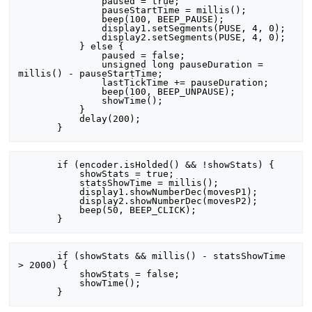
               paused = true;

               pauseStartTime = millis();

               beep(100, BEEP_PAUSE);

               display1.setSegments(PUSE, 4, 0);

               display2.setSegments(PUSE, 4, 0);

           } else {

               paused = false;

               unsigned long pauseDuration = 
millis() - pauseStartTime;

               lastTickTime += pauseDuration;

               beep(100, BEEP_UNPAUSE);

               showTime();

           }

           delay(200);

       if (encoder.isHolded() && !showStats) {

           showStats = true;

           statsShowTime = millis();

           display1.showNumberDec(movesP1);

           display2.showNumberDec(movesP2);

           beep(50, BEEP_CLICK);

       if (showStats && millis() - statsShowTime 
> 2000) {

           showStats = false;

           showTime();
