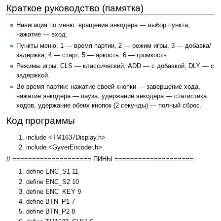
Краткое руководство (памятка)
Навигация по меню: вращение энкодера — выбор пункта,
нажатие — вход.
Пункты меню: 1 — время партии, 2 — режим игры, 3 — добавка/
задержка, 4 — старт, 5 — яркость, 6 — громкость.
Режимы игры: CLS — классический, ADD — с добавкой, DLY — с
задержкой.
Во время партии: нажатие своей кнопки — завершение хода,
нажатие энкодера — пауза, удержание энкодера — статистика
ходов, удержание обеих кнопок (2 секунды) — полный сброс.
Код программы
include <TM1637Display.h>
include <GyverEncoder.h>
// ==================== ПИНЫ ====================
define ENC_S1 11
define ENC_S2 10
define ENC_KEY 9
define BTN_P1 7
define BTN_P2 8