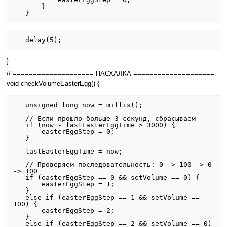
       }

}
// ==================== ПАСХАЛКА ====================
void checkVolumeEasterEgg() {
   unsigned long now = millis();

   // Если прошло больше 3 секунд, сбрасываем

   if (now - lastEasterEggTime > 3000) {

       easterEggStep = 0;

   }

   lastEasterEggTime = now;

   // Проверяем последовательность: 0 -> 100 -> 0 
-> 100

   if (easterEggStep == 0 && setVolume == 0) {

       easterEggStep = 1;

   }

   else if (easterEggStep == 1 && setVolume == 
100) {

       easterEggStep = 2;

   }

   else if (easterEggStep == 2 && setVolume == 0) 