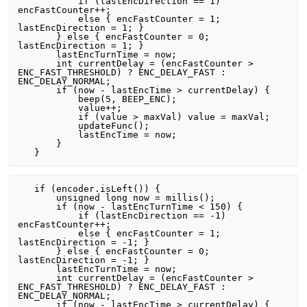
           if (lastEncDirection == 1) 
encFastCounter++;

           else { encFastCounter = 1; 
lastEncDirection = 1; }

       } else { encFastCounter = 0; 
lastEncDirection = 1; }

       lastEncTurnTime = now;

       int currentDelay = (encFastCounter > 
ENC_FAST_THRESHOLD) ? ENC_DELAY_FAST : 
ENC_DELAY_NORMAL;

       if (now - lastEncTime > currentDelay) {

           beep(5, BEEP_ENC);

           value++;

           if (value > maxVal) value = maxVal;

           updateFunc();

           lastEncTime = now;

       }

   if (encoder.isLeft()) {

       unsigned long now = millis();

       if (now - lastEncTurnTime < 150) {

           if (lastEncDirection == -1) 
encFastCounter++;

           else { encFastCounter = 1; 
lastEncDirection = -1; }

       } else { encFastCounter = 0; 
lastEncDirection = -1; }

       lastEncTurnTime = now;

       int currentDelay = (encFastCounter > 
ENC_FAST_THRESHOLD) ? ENC_DELAY_FAST : 
ENC_DELAY_NORMAL;

       if (now - lastEncTime > currentDelay) {
