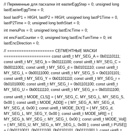
// Переменные для пасхалки int easterEggStep = 0; unsigned long
lastEasterEggTime = 0;
bool lastP1 = HIGH, lastP2 = HIGH; unsigned long lastP1Time = 0,
lastP2Time = 0; unsigned long bothStart = 0;
int menuPos = 0; unsigned long lastEncTime = 0;
int encFastCounter = 0; unsigned long lastEncTurnTime = 0; int
lastEncDirection = 0;
// ==================== СЕГМЕНТНЫЕ МАСКИ
==================== const uint8_t MY_SEG_A = 0b01110111;
const uint8_t MY_SEG_b = 0b01111100; const uint8_t MY_SEG_C =
0b00111001; const uint8_t MY_SEG_d = 0b01011110; const uint8_t
MY_SEG_L = 0b00111000; const uint8_t MY_SEG_S = 0b01101101;
const uint8_t MY_SEG_Y = 0b01101110; const uint8_t MY_SEG_r =
0b01010000; const uint8_t MY_SEG_I = 0b01101100; const uint8_t
MY_SEG_U = 0b00111110; const uint8_t MY_SEG_o = 0b01011100;
const uint8_t MODE_CLS[] = { MY_SEG_C, MY_SEG_L, MY_SEG_S,
0x00 }; const uint8_t MODE_ADD[] = { MY_SEG_A, MY_SEG_d,
MY_SEG_d, 0x00 }; const uint8_t MODE_DLY[] = { MY_SEG_d,
MY_SEG_L, MY_SEG_Y, 0x00 }; const uint8_t MODE_bRI[] = {
MY_SEG_b, MY_SEG_r, MY_SEG_I, 0x00 }; const uint8_t MODE_Vol[]
= { MY_SEG_U, MY_SEG_o, MY_SEG_L, 0x00 }; const uint8_t PUSE[]
= { 0b01110011, 0b01111100, 0b01101101, 0b01111001 }; const uint8_t