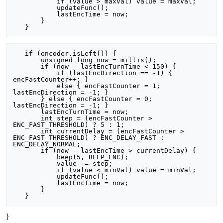
           if (value > maxVal) value = maxVal;

           updateFunc();

           lastEncTime = now;

       }

   if (encoder.isLeft()) {

       unsigned long now = millis();

       if (now - lastEncTurnTime < 150) {

           if (lastEncDirection == -1) { 
encFastCounter++; } 

           else { encFastCounter = 1; 
lastEncDirection = -1; }

       } else { encFastCounter = 0; 
lastEncDirection = -1; }

       lastEncTurnTime = now;

       int step = (encFastCounter > 
ENC_FAST_THRESHOLD) ? 5 : 1;

       int currentDelay = (encFastCounter > 
ENC_FAST_THRESHOLD) ? ENC_DELAY_FAST : 
ENC_DELAY_NORMAL;

       if (now - lastEncTime > currentDelay) {

           beep(5, BEEP_ENC);

           value -= step;

           if (value < minVal) value = minVal;

           updateFunc();

           lastEncTime = now;

       }

}