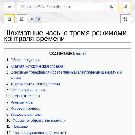
поиск
ещё
Шахматные часы с тремя режимами
контроля времени
Перейти
Перейти
Содержание
к
к
1
Общие сведения
навигации
поиску
2
Краткая историческая справка
3
Основные требования к современным электронным шахматным
часам
4
Технические характеристики
5
Органы управления
6
ГЛАВНОЕ МЕНЮ
7
Режимы игры
8
Игровой процесс
9
Звуковые сигналы
10
Формат отображения времени
11
Пасхалки
12
Краткое руководство (памятка)