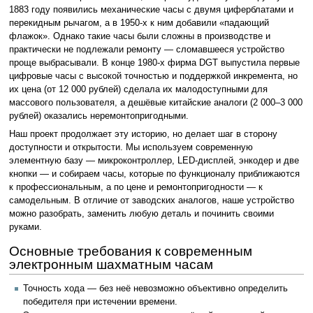
1883 году появились механические часы с двумя циферблатами и
перекидным рычагом, а в 1950-х к ним добавили «падающий
флажок». Однако такие часы были сложны в производстве и
практически не подлежали ремонту — сломавшееся устройство
проще выбрасывали. В конце 1980-х фирма DGT выпустила первые
цифровые часы с высокой точностью и поддержкой инкремента, но
их цена (от 12 000 рублей) сделала их малодоступными для
массового пользователя, а дешёвые китайские аналоги (2 000–3 000
рублей) оказались неремонтопригодными.
Наш проект продолжает эту историю, но делает шаг в сторону
доступности и открытости. Мы используем современную
элементную базу — микроконтроллер, LED-дисплей, энкодер и две
кнопки — и собираем часы, которые по функционалу приближаются
к профессиональным, а по цене и ремонтопригодности — к
самодельным. В отличие от заводских аналогов, наше устройство
можно разобрать, заменить любую деталь и починить своими
руками.
Основные требования к современным
электронным шахматным часам
Точность хода — без неё невозможно объективно определить
победителя при истечении времени.