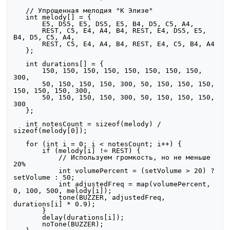
   // Упрощенная мелодия "К Элизе"

   int melody[] = {

       E5, DS5, E5, DS5, E5, B4, D5, C5, A4,

       REST, C5, E4, A4, B4, REST, E4, DS5, E5, 
B4, D5, C5, A4,

       REST, C5, E4, A4, B4, REST, E4, C5, B4, A4

   };

   int durations[] = {

       150, 150, 150, 150, 150, 150, 150, 150, 
300,

       50, 150, 150, 150, 300, 50, 150, 150, 150, 
150, 150, 150, 300,

       50, 150, 150, 150, 300, 50, 150, 150, 150, 
300

   };

   int notesCount = sizeof(melody) / 
sizeof(melody[0]);

   for (int i = 0; i < notesCount; i++) {

       if (melody[i] != REST) {

           // Используем громкость, но не меньше 
20%

           int volumePercent = (setVolume > 20) ? 
setVolume : 50;

           int adjustedFreq = map(volumePercent, 
0, 100, 500, melody[i]);

           tone(BUZZER, adjustedFreq, 
durations[i] * 0.9);

       }

       delay(durations[i]);

       noTone(BUZZER);
