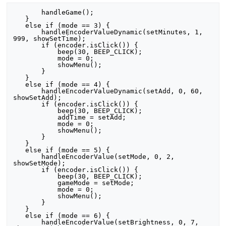
       handleGame();

   }

   else if (mode == 3) {

       handleEncoderValueDynamic(setMinutes, 1, 
999, showSetTime);

       if (encoder.isClick()) {

           beep(30, BEEP_CLICK);

           mode = 0;

           showMenu();

       }

   }

   else if (mode == 4) {

       handleEncoderValueDynamic(setAdd, 0, 60, 
showSetAdd);

       if (encoder.isClick()) {

           beep(30, BEEP_CLICK);

           addTime = setAdd;

           mode = 0;

           showMenu();

       }

   }

   else if (mode == 5) {

       handleEncoderValue(setMode, 0, 2, 
showSetMode);

       if (encoder.isClick()) {

           beep(30, BEEP_CLICK);

           gameMode = setMode;

           mode = 0;

           showMenu();

       }

   }

   else if (mode == 6) {

       handleEncoderValue(setBrightness, 0, 7, 