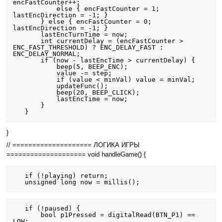
encFastCounter++;

           else { encFastCounter = 1; 
lastEncDirection = -1; }

       } else { encFastCounter = 0; 
lastEncDirection = -1; }

       lastEncTurnTime = now;

       int currentDelay = (encFastCounter > 
ENC_FAST_THRESHOLD) ? ENC_DELAY_FAST : 
ENC_DELAY_NORMAL;

       if (now - lastEncTime > currentDelay) {

           beep(5, BEEP_ENC);

           value -= step;

           if (value < minVal) value = minVal;

           updateFunc();

           beep(20, BEEP_CLICK);

           lastEncTime = now;

       }

}
// ==================== ЛОГИКА ИГРЫ
==================== void handleGame() {
   if (!playing) return;

   if (!paused) {

       bool p1Pressed = digitalRead(BTN_P1) == 
LOW;
