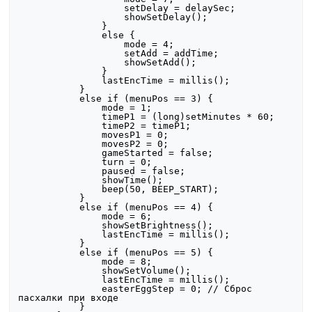
                   setDelay = delaySec;

                   showSetDelay();

               }

               else {

                   mode = 4;

                   setAdd = addTime;

                   showSetAdd();

               }

               lastEncTime = millis();

           }

           else if (menuPos == 3) {

               mode = 1;

               timeP1 = (long)setMinutes * 60;

               timeP2 = timeP1;

               movesP1 = 0;

               movesP2 = 0;

               gameStarted = false;

               turn = 0;

               paused = false;

               showTime();

               beep(50, BEEP_START);

           }

           else if (menuPos == 4) {

               mode = 6;

               showSetBrightness();

               lastEncTime = millis();

           }

           else if (menuPos == 5) {

               mode = 8;

               showSetVolume();

               lastEncTime = millis();

               easterEggStep = 0; // Сброс 
пасхалки при входе

           }
