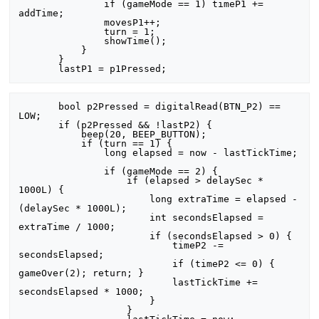
               if (gameMode == 1) timeP1 += 
addTime;

               movesP1++;

               turn = 1;

               showTime();

           }

       }

       bool p2Pressed = digitalRead(BTN_P2) == 
LOW;

       if (p2Pressed && !lastP2) {

           beep(20, BEEP_BUTTON);

           if (turn == 1) {

               long elapsed = now - lastTickTime;

               if (gameMode == 2) {

                   if (elapsed > delaySec * 
1000L) {

                       long extraTime = elapsed - 
(delaySec * 1000L);

                       int secondsElapsed = 
extraTime / 1000;

                       if (secondsElapsed > 0) {

                           timeP2 -= 
secondsElapsed;

                           if (timeP2 <= 0) { 
gameOver(2); return; }

                           lastTickTime += 
secondsElapsed * 1000;

                       }

                   }
