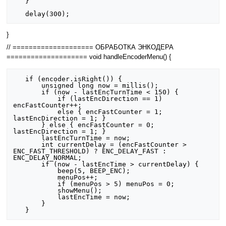
   }

}
// ==================== ОБРАБОТКА ЭНКОДЕРА
==================== void handleEncoderMenu() {
   if (encoder.isRight()) {

       unsigned long now = millis();

       if (now - lastEncTurnTime < 150) {

           if (lastEncDirection == 1) 
encFastCounter++;

           else { encFastCounter = 1; 
lastEncDirection = 1; }

       } else { encFastCounter = 0; 
lastEncDirection = 1; }

       lastEncTurnTime = now;

       int currentDelay = (encFastCounter > 
ENC_FAST_THRESHOLD) ? ENC_DELAY_FAST : 
ENC_DELAY_NORMAL;

       if (now - lastEncTime > currentDelay) {

           beep(5, BEEP_ENC);

           menuPos++;

           if (menuPos > 5) menuPos = 0;

           showMenu();

           lastEncTime = now;

       }
