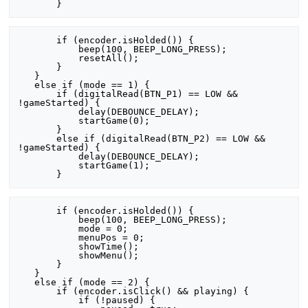
       if (encoder.isHolded()) {

           beep(100, BEEP_LONG_PRESS);

           resetAll();

       }

   }

   else if (mode == 1) {

       if (digitalRead(BTN_P1) == LOW && 
!gameStarted) {

           delay(DEBOUNCE_DELAY);

           startGame(0);

       }

       else if (digitalRead(BTN_P2) == LOW && 
!gameStarted) {

           delay(DEBOUNCE_DELAY);

           startGame(1);

       if (encoder.isHolded()) {

           beep(100, BEEP_LONG_PRESS);

           mode = 0;

           menuPos = 0;

           showTime();

           showMenu();

       }

   }

   else if (mode == 2) {

       if (encoder.isClick() && playing) {

           if (!paused) {
