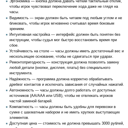
Эргономика — кнопка должна давать чёткий тактильный отклик,
чтобы игрок чувствовал переключение хода даже не глядя на
часы.
Видимость — экран должен быть читаем под любым углом и не
бликовать, чтобы игрок мгновенно считывал время боковым
зрением.
Интуитивная настройка — интерфейс должен быть понятен без
инструкции, чтобы судья мог быстро восстановить время при
сбое.
Устойчивость на столе — часы должны иметь достаточный вес и
нескользящее основание, чтобы не сдвигаться при ударах.
Ремонтопригодность — конструкция должна позволять замену
любой детали (кнопки, дисплея, платы) без специального
инструмента.
Надёжность — программа должна корректно обрабатывать
дребезг контактов и исключать зависания от случайных нажатий.
Автономность — часы должны долго работать от доступных
источников (AA/AAA или USB), чтобы не отвлекать игроков
частой заменой батарей.
Компактность — часы должны быть удобны для перевозки в
сумке с шахматным набором и не иметь хрупких выступающих
элементов.
Доступная цена — стоимость не должна превышать 3000 рублей,